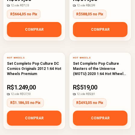
12
x de
R$71,13
12
x de
R$62,99
R$664,05 no Pix
R$588,05 no Pix
COMPRAR
COMPRAR
HOT WHEELS
HOT WHEELS
Set Completo Pop Culture DC
Set Completo Pop Culture
Comics Originals 2012 1:64 Hot
Masters of the Universe
Wheels Premium
(MOTU) 2020 1:64 Hot Wheels
Premium
R$1.249,00
R$519,00
12
x de
R$127,10
12
x de
R$52,81
R$1.186,55 no Pix
R$493,05 no Pix
COMPRAR
COMPRAR