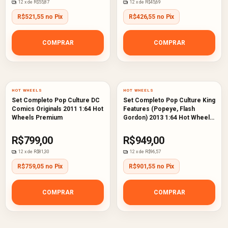
12
x de
R$55,87
12
x de
R$45,69
R$521,55 no Pix
R$426,55 no Pix
COMPRAR
COMPRAR
HOT WHEELS
HOT WHEELS
Set Completo Pop Culture DC
Set Completo Pop Culture King
Comics Originals 2011 1:64 Hot
Features (Popeye, Flash
Wheels Premium
Gordon) 2013 1:64 Hot Wheels
Premium
R$799,00
R$949,00
12
x de
R$81,30
12
x de
R$96,57
R$759,05 no Pix
R$901,55 no Pix
COMPRAR
COMPRAR