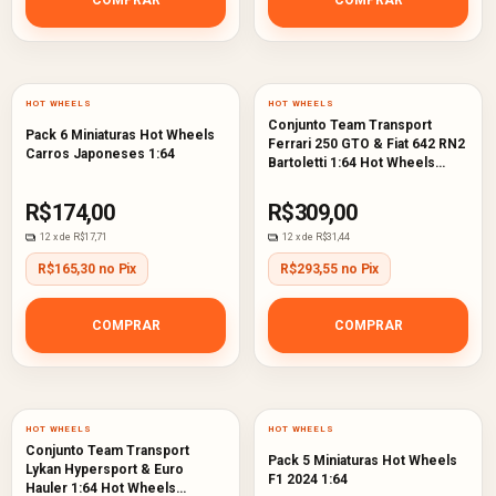
HOT WHEELS
HOT WHEELS
Conjunto Team Transport
Pack 6 Miniaturas Hot Wheels
Ferrari 250 GTO & Fiat 642 RN2
Carros Japoneses 1:64
Bartoletti 1:64 Hot Wheels
Premium
R$174,00
R$309,00
12
x de
R$17,71
12
x de
R$31,44
R$165,30 no Pix
R$293,55 no Pix
COMPRAR
COMPRAR
HOT WHEELS
HOT WHEELS
Conjunto Team Transport
Pack 5 Miniaturas Hot Wheels
Lykan Hypersport & Euro
F1 2024 1:64
Hauler 1:64 Hot Wheels