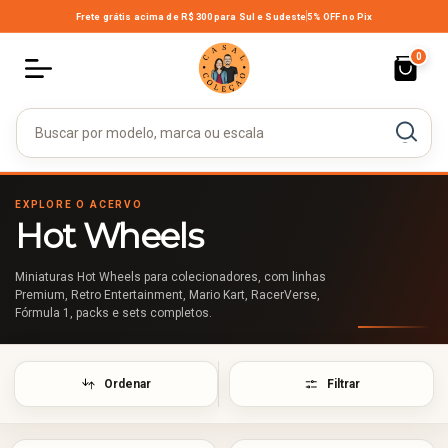
Frete grátis acima de R$ 300
para Sul e Sudeste
5% OFF no Pix
0
EXPLORE O ACERVO
Hot Wheels
Miniaturas Hot Wheels para colecionadores, com linhas
Premium, Retro Entertainment, Mario Kart, RacerVerse,
Fórmula 1, packs e sets completos.
Ordenar
Filtrar