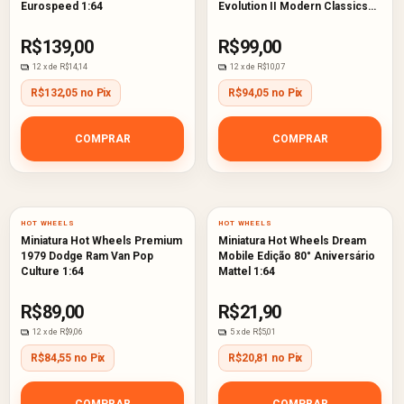
Eurospeed 1:64
Evolution II Modern Classics
1:64
R$139,00
R$99,00
12
x de
R$14,14
12
x de
R$10,07
R$132,05 no Pix
R$94,05 no Pix
COMPRAR
COMPRAR
HOT WHEELS
HOT WHEELS
Miniatura Hot Wheels Premium
Miniatura Hot Wheels Dream
1979 Dodge Ram Van Pop
Mobile Edição 80° Aniversário
Culture 1:64
Mattel 1:64
R$89,00
R$21,90
12
x de
R$9,06
5
x de
R$5,01
R$84,55 no Pix
R$20,81 no Pix
COMPRAR
COMPRAR