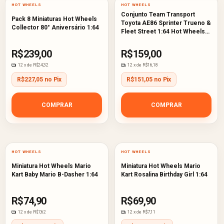
HOT WHEELS
HOT WHEELS
Conjunto Team Transport
Pack 8 Miniaturas Hot Wheels
Toyota AE86 Sprinter Trueno &
Collector 80° Aniversário 1:64
Fleet Street 1:64 Hot Wheels
Premium
R$239,00
R$159,00
12
x de
R$24,32
12
x de
R$16,18
R$227,05 no Pix
R$151,05 no Pix
COMPRAR
COMPRAR
HOT WHEELS
HOT WHEELS
Miniatura Hot Wheels Mario
Miniatura Hot Wheels Mario
Kart Baby Mario B-Dasher 1:64
Kart Rosalina Birthday Girl 1:64
R$74,90
R$69,90
12
x de
R$7,62
12
x de
R$7,11