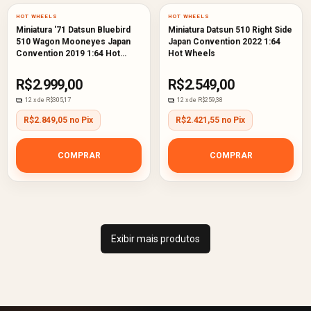
HOT WHEELS
HOT WHEELS
Miniatura '71 Datsun Bluebird
Miniatura Datsun 510 Right Side
510 Wagon Mooneyes Japan
Japan Convention 2022 1:64
Convention 2019 1:64 Hot
Hot Wheels
Wheels
R$2.999,00
R$2.549,00
12
x de
R$305,17
12
x de
R$259,38
R$2.849,05 no Pix
R$2.421,55 no Pix
COMPRAR
COMPRAR
Exibir mais produtos