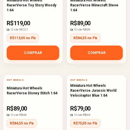
Miniatura Hot Wheels
Miniatura Hot Wheels
RacerVerse Toy Story Woody
RacerVerse Minecraft Steve
1:64
1:64
R$119,00
R$89,00
12
x de
R$12,11
12
x de
R$9,06
R$113,05 no Pix
R$84,55 no Pix
COMPRAR
COMPRAR
HOT WHEELS
HOT WHEELS
Miniatura Hot Wheels
Miniatura Hot Wheels
RacerVerse Jurassic World
RacerVerse Disney Stitch 1:64
Velociraptor Blue 1:64
R$89,00
R$79,00
12
x de
R$9,06
12
x de
R$8,04
R$84,55 no Pix
R$75,05 no Pix