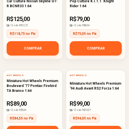
Car Culture Nissan Skyline GT-
Pop Culture K.I.T.T. Knight
R BCNR33 1:64
Rider 1:64
R$125,00
R$79,00
12
x de
R$12,72
12
x de
R$8,04
R$118,75 no Pix
R$75,05 no Pix
COMPRAR
COMPRAR
HOT WHEELS
HOT WHEELS
Miniatura Hot Wheels Premium
Miniatura Hot Wheels Premium
Boulevard '77 Pontiac Firebird
'94 Audi Avant RS2 Forza 1:64
TA Branco 1:64
R$89,00
R$99,00
12
x de
R$9,06
12
x de
R$10,07
R$84,55 no Pix
R$94,05 no Pix