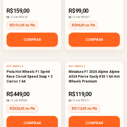
Premium
R$159,00
R$99,00
12
x de
R$16,18
12
x de
R$10,07
R$151,05 no Pix
R$94,05 no Pix
COMPRAR
COMPRAR
HOT WHEELS
HOT WHEELS
Pista Hot Wheels F1 Sprint
Miniatura F1 2024 Alpine Alpine
Race Circuit Speed Snap + 3
A524 Pierre Gasly #30 1:64 Hot
Carros 1:64
Wheels Premium
R$449,00
R$119,00
12
x de
R$45,69
12
x de
R$12,11
R$426,55 no Pix
R$113,05 no Pix
COMPRAR
COMPRAR