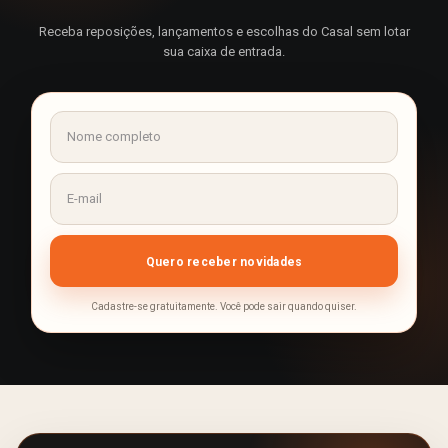
Receba reposições, lançamentos e escolhas do Casal sem lotar
sua caixa de entrada.
Cadastre-se gratuitamente. Você pode sair quando quiser.