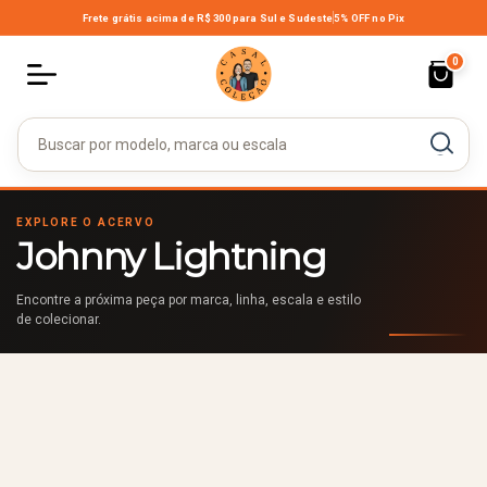
Frete grátis acima de R$ 300
para Sul e Sudeste
5% OFF no Pix
0
EXPLORE O ACERVO
Johnny Lightning
Encontre a próxima peça por marca, linha, escala e estilo
de colecionar.